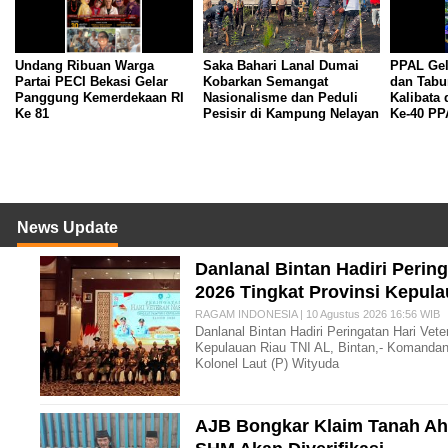
Undang Ribuan Warga
Saka Bahari Lanal Dumai
PPAL Gel
Partai PECI Bekasi Gelar
Kobarkan Semangat
dan Tabu
Panggung Kemerdekaan RI
Nasionalisme dan Peduli
Kalibata
Ke 81
Pesisir di Kampung Nelayan
Ke-40 PP
News Update
Danlanal Bintan Hadiri Perin
2026 Tingkat Provinsi Kepul
RAGAM INDONESIA | 10 Agustus 2026 16:56 WIB
Danlanal Bintan Hadiri Peringatan Hari Vet
Kepulauan Riau TNI AL, Bintan,- Komandan
Kolonel Laut (P) Wityuda
AJB Bongkar Klaim Tanah Ahl