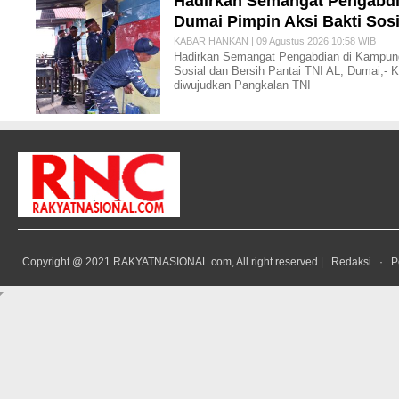
Hadirkan Semangat Pengabdi
Dumai Pimpin Aksi Bakti Sosi
KABAR HANKAN | 09 Agustus 2026 10:58 WIB
Hadirkan Semangat Pengabdian di Kampung
Sosial dan Bersih Pantai TNI AL, Dumai,- 
diwujudkan Pangkalan TNI
Copyright @ 2021 RAKYATNASIONAL.com, All right reserved |
Redaksi
·
P