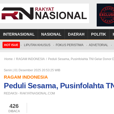
INTERNASIONAL
NASIONAL
DAERAH
POLITIK
HOT ISUE
·
LIPUTAN KHUSUS
·
FOKUS PERISTIWA
·
ADVETORIAL
·
Home
/
RAGAM INDONESIA
/
Peduli Sesama, Pusinfolahta TNI Gelar Donor 
Senin | 01 Desember 2025 20:53:25 WIB
RAGAM INDONESIA
Peduli Sesama, Pusinfolahta T
REDAKSI - RAKYATNASIONAL.COM
426
DIBACA