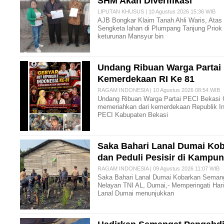
SHM Akan Diverifikasi
LIPUTAN KHUSUS | 10 Agustus 2026 15:36 WIB
AJB Bongkar Klaim Tanah Ahli Waris, Atas
Sengketa lahan di Plumpang Tanjung Priok 
keturunan Mansyur bin
Undang Ribuan Warga Partai
Kemerdekaan RI Ke 81
RAGAM INDONESIA | 10 Agustus 2026 08:54 WIB
Undang Ribuan Warga Partai PECI Bekasi
memeriahkan dari kemerdekaan Republik I
PECI Kabupaten Bekasi
Saka Bahari Lanal Dumai Ko
dan Peduli Pesisir di Kampu
RAGAM INDONESIA | 09 Agustus 2026 11:07 WIB
Saka Bahari Lanal Dumai Kobarkan Semang
Nelayan TNI AL, Dumai,- Memperingati Har
Lanal Dumai menunjukkan