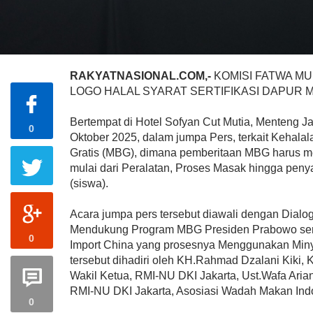
RAKYATNASIONAL.COM,-
KOMISI FATWA MU
LOGO HALAL SYARAT SERTIFIKASI DAPUR 
Bertempat di Hotel Sofyan Cut Mutia, Menteng J
0
Oktober 2025, dalam jumpa Pers, terkait Kehala
Gratis (MBG), dimana pemberitaan MBG harus m
mulai dari Peralatan, Proses Masak hingga penya
(siswa).
Acara jumpa pers tersebut diawali dengan Dialo
Mendukung Program MBG Presiden Prabowo ser
0
Import China yang prosesnya Menggunakan Miny
tersebut dihadiri oleh KH.Rahmad Dzalani Kiki,
Wakil Ketua, RMI-NU DKI Jakarta, Ust.Wafa Aria
RMI-NU DKI Jakarta, Asosiasi Wadah Makan In
0