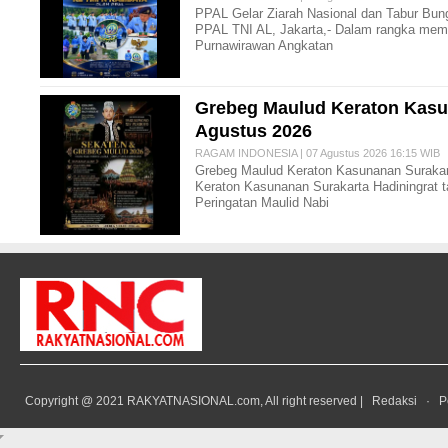
PPAL Gelar Ziarah Nasional dan Tabur Bu
PPAL TNI AL, Jakarta,- Dalam rangka memp
Purnawirawan Angkatan
Grebeg Maulud Keraton Kasun
Agustus 2026
RAGAM INDONESIA | 07 Agustus 2026 16:15 WIB
Grebeg Maulud Keraton Kasunanan Surakart
Keraton Kasunanan Surakarta Hadiningrat 
Peringatan Maulid Nabi
Copyright @ 2021 RAKYATNASIONAL.com, All right reserved |
Redaksi
·
P