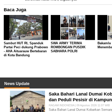
Baca Juga
Sambut HUT RI, Spanduk
SWA ARMY TERIMA
Bakamla 
Partai Peci dukung Prabowo
ROMBONGAN PUSDIK
Menembak
- AHA Aituarauw Bertebaran
SABHARA POLRI
di Kota Bandung
News Update
Saka Bahari Lanal Dumai Ko
dan Peduli Pesisir di Kampu
RAGAM INDONESIA | 09 Agustus 2026 11:07 WIB
Saka Bahari Lanal Dumai Kobarkan Semang