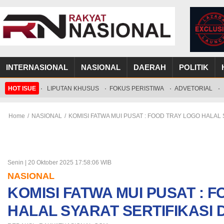
INTERNASIONAL
NASIONAL
DAERAH
POLITIK
HOT ISUE
·
LIPUTAN KHUSUS
·
FOKUS PERISTIWA
·
ADVETORIAL
·
Home
/
NASIONAL
/
KOMISI FATWA MUI PUSAT : FOOD TRAY LOGO HALAL
Senin | 20 Oktober 2025 17:58:06 WIB
NASIONAL
KOMISI FATWA MUI PUSAT : 
HALAL SYARAT SERTIFIKASI