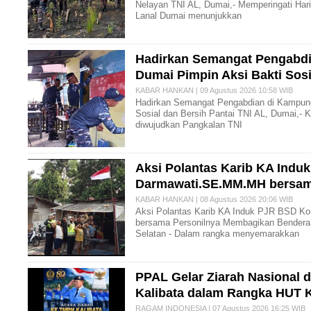
Nelayan TNI AL, Dumai,- Memperingati Har
Lanal Dumai menunjukkan
Hadirkan Semangat Pengabdi
Dumai Pimpin Aksi Bakti Sosi
KABAR HANKAN | 09 Agustus 2026 10:58 WIB
Hadirkan Semangat Pengabdian di Kampung
Sosial dan Bersih Pantai TNI AL, Dumai,- 
diwujudkan Pangkalan TNI
Aksi Polantas Karib KA Indu
Darmawati.SE.MM.MH bersam
KABAR HANKAN | 08 Agustus 2026 20:06 WIB
Aksi Polantas Karib KA Induk PJR BSD Ko
bersama Personilnya Membagikan Bendera 
Selatan - Dalam rangka menyemarakkan
PPAL Gelar Ziarah Nasional
Kalibata dalam Rangka HUT 
RAGAM INDONESIA | 07 Agustus 2026 16:25 WIB