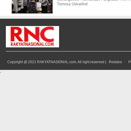
Tomosa Uskarlind
Copyright @ 2021 RAKYATNASIONAL.com, All right reserved |
Redaksi
·
P