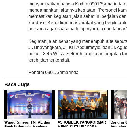
menyampaikan bahwa Kodim 0901/Samarinda me
mengamankan jalannya kegiatan. “Personel kami 
memastikan kegiatan jalan sehat ini berjalan den
kondusif. Kehadiran masyarakat yang begitu antus
bersama agar suasana tetap nyaman dan lancar,”
Kegiatan jalan sehat yang menempuh rute seput
Jl. Bhayangkara, Jl. KH Abdulrasyid, dan Jl. Agus
pukul 13.45 WITA. Seluruh rangkaian berjalan la
tertib, dan terkendali.
Pendim 0901/Samarinda
Baca Juga
Wujud Sinergi TNI AL dan
ASKOMLEK PANGKORMAR
Dandim 0
Bank Indonesia Menjaga
MENGIKUTI UPACARA
Antusias