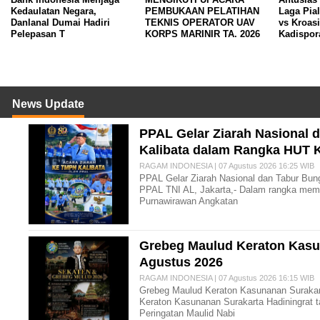
Kedaulatan Negara,
PEMBUKAAN PELATIHAN
Laga Pia
Danlanal Dumai Hadiri
TEKNIS OPERATOR UAV
vs Kroas
Pelepasan T
KORPS MARINIR TA. 2026
Kadispor
News Update
PPAL Gelar Ziarah Nasional
Kalibata dalam Rangka HUT 
RAGAM INDONESIA | 07 Agustus 2026 16:25 WIB
PPAL Gelar Ziarah Nasional dan Tabur Bu
PPAL TNI AL, Jakarta,- Dalam rangka memp
Purnawirawan Angkatan
Grebeg Maulud Keraton Kasun
Agustus 2026
RAGAM INDONESIA | 07 Agustus 2026 16:15 WIB
Grebeg Maulud Keraton Kasunanan Surakart
Keraton Kasunanan Surakarta Hadiningrat 
Peringatan Maulid Nabi