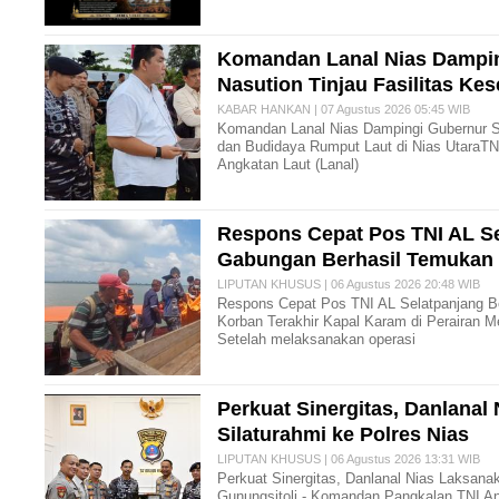
Komandan Lanal Nias Dampi
Nasution Tinjau Fasilitas Ke
KABAR HANKAN | 07 Agustus 2026 05:45 WIB
Komandan Lanal Nias Dampingi Gubernur S
dan Budidaya Rumput Laut di Nias Utara ​T
Angkatan Laut (Lanal)
Respons Cepat Pos TNI AL S
Gabungan Berhasil Temukan
LIPUTAN KHUSUS | 06 Agustus 2026 20:48 WIB
Respons Cepat Pos TNI AL Selatpanjang 
Korban Terakhir Kapal Karam di Perairan M
Setelah melaksanakan operasi
Perkuat Sinergitas, Danlana
Silaturahmi ke Polres Nias
LIPUTAN KHUSUS | 06 Agustus 2026 13:31 WIB
Perkuat Sinergitas, Danlanal Nias Laksanak
Gunungsitoli,- Komandan Pangkalan TNI Ang