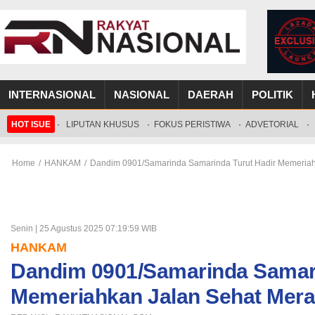
INTERNASIONAL
NASIONAL
DAERAH
POLITIK
HOT ISUE
·
LIPUTAN KHUSUS
·
FOKUS PERISTIWA
·
ADVETORIAL
·
Home
/
HANKAM
/
Dandim 0901/Samarinda Samarinda Turut Hadir Memeriah
Senin | 25 Agustus 2025 07:19:59 WIB
HANKAM
Dandim 0901/Samarinda Samari
Memeriahkan Jalan Sehat Mera