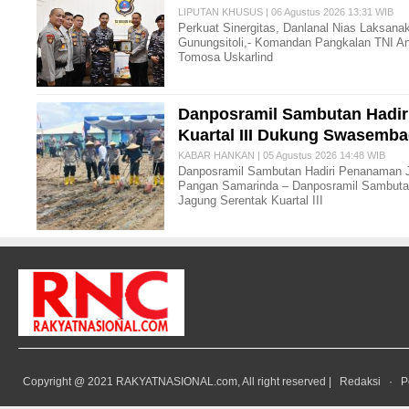
LIPUTAN KHUSUS | 06 Agustus 2026 13:31 WIB
Perkuat Sinergitas, Danlanal Nias Laksanak
Gunungsitoli,- Komandan Pangkalan TNI Ang
Tomosa Uskarlind
Danposramil Sambutan Hadir
Kuartal III Dukung Swasemb
KABAR HANKAN | 05 Agustus 2026 14:48 WIB
Danposramil Sambutan Hadiri Penanaman J
Pangan Samarinda – Danposramil Sambutan
Jagung Serentak Kuartal III
Copyright @ 2021 RAKYATNASIONAL.com, All right reserved |
Redaksi
·
P