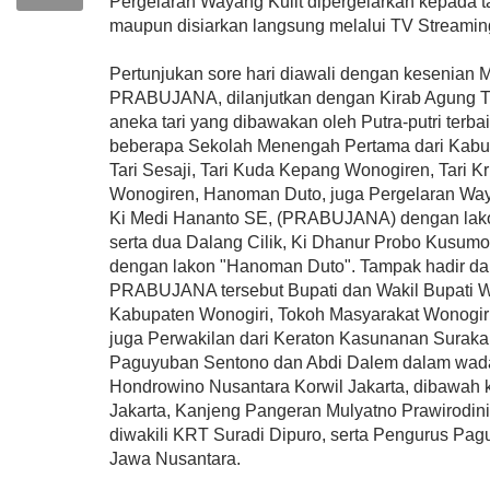
Pergelaran Wayang Kulit dipergelarkan kepada 
maupun disiarkan langsung melalui TV Strea
Pertunjukan sore hari diawali dengan kesenian 
PRABUJANA, dilanjutkan dengan Kirab Agun
aneka tari yang dibawakan oleh Putra-putri terba
beberapa Sekolah Menengah Pertama dari Kabup
Tari Sesaji, Tari Kuda Kepang Wonogiren, Tari Kr
Wonogiren, Hanoman Duto, juga Pergelaran Way
Ki Medi Hananto SE, (PRABUJANA) dengan lako
serta dua Dalang Cilik, Ki Dhanur Probo Kusum
dengan lakon "Hanoman Duto". Tampak hadir d
PRABUJANA tersebut Bupati dan Wakil Bupati 
Kabupaten Wonogiri, Tokoh Masyarakat Wonogiri
juga Perwakilan dari Keraton Kasunanan Surakar
Paguyuban Sentono dan Abdi Dalem dalam wa
Hondrowino Nusantara Korwil Jakarta, dibawah 
Jakarta, Kanjeng Pangeran Mulyatno Prawirodin
diwakili KRT Suradi Dipuro, serta Pengurus Pag
Jawa Nusantara.