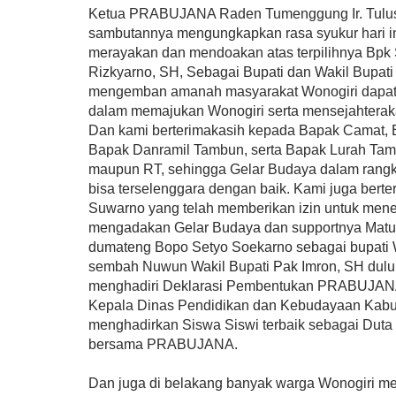
Ketua PRABUJANA Raden Tumenggung Ir. Tulus
sambutannya mengungkapkan rasa syukur hari ini
merayakan dan mendoakan atas terpilihnya Bpk
Rizkyarno, SH, Sebagai Bupati dan Wakil Bupat
mengemban amanah masyarakat Wonogiri dapat 
dalam memajukan Wonogiri serta mensejahterak
Dan kami berterimakasih kepada Bapak Camat,
Bapak Danramil Tambun, serta Bapak Lurah Ta
maupun RT, sehingga Gelar Budaya dalam ran
bisa terselenggara dengan baik. Kami juga bert
Suwarno yang telah memberikan izin untuk menem
mengadakan Gelar Budaya dan supportnya Mat
dumateng Bopo Setyo Soekarno sebagai bupati W
sembah Nuwun Wakil Bupati Pak Imron, SH dulu s
menghadiri Deklarasi Pembentukan PRABUJANA
Kepala Dinas Pendidikan dan Kebudayaan Kabup
menghadirkan Siswa Siswi terbaik sebagai Duta
bersama PRABUJANA.
Dan juga di belakang banyak warga Wonogiri m