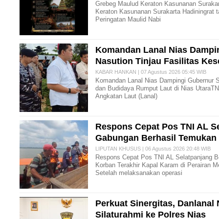
Grebeg Maulud Keraton Kasunanan Surakart
Keraton Kasunanan Surakarta Hadiningrat 
Peringatan Maulid Nabi
Komandan Lanal Nias Dampi
Nasution Tinjau Fasilitas Ke
KABAR HANKAN | 07 Agustus 2026 05:45 WIB
Komandan Lanal Nias Dampingi Gubernur S
dan Budidaya Rumput Laut di Nias Utara ​T
Angkatan Laut (Lanal)
Respons Cepat Pos TNI AL S
Gabungan Berhasil Temukan
LIPUTAN KHUSUS | 06 Agustus 2026 20:48 WIB
Respons Cepat Pos TNI AL Selatpanjang 
Korban Terakhir Kapal Karam di Perairan M
Setelah melaksanakan operasi
Perkuat Sinergitas, Danlana
Silaturahmi ke Polres Nias