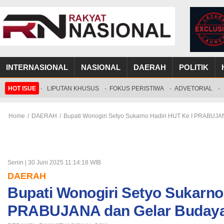
INTERNASIONAL
NASIONAL
DAERAH
POLITIK
HOT ISUE
·
LIPUTAN KHUSUS
·
FOKUS PERISTIWA
·
ADVETORIAL
·
Home
/
DAERAH
/
Bupati Wonogiri Setyo Sukarno Hadiri HUT Ke I PRABU
Senin | 30 Juni 2025 11:14:18 WIB
DAERAH
Bupati Wonogiri Setyo Sukarno 
PRABUJANA dan Gelar Buda