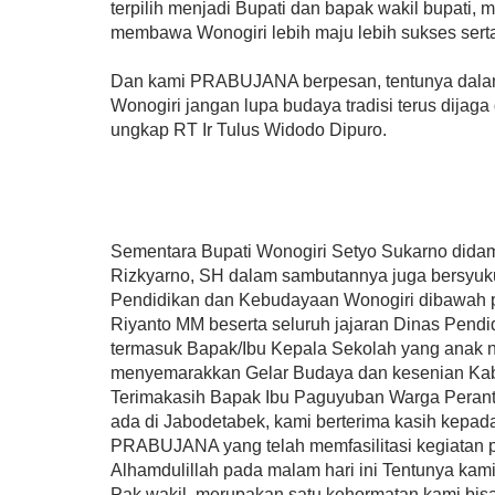
terpilih menjadi Bupati dan bapak wakil bupati
membawa Wonogiri lebih maju lebih sukses serta
Dan kami PRABUJANA berpesan, tentunya dal
Wonogiri jangan lupa budaya tradisi terus dijag
ungkap RT Ir Tulus Widodo Dipuro.
Sementara Bupati Wonogiri Setyo Sukarno didam
Rizkyarno, SH dalam sambutannya juga bersyukur
Pendidikan dan Kebudayaan Wonogiri dibawah 
Riyanto MM beserta seluruh jajaran Dinas Pend
termasuk Bapak/Ibu Kepala Sekolah yang anak ny
menyemarakkan Gelar Budaya dan kesenian Kab
Terimakasih Bapak Ibu Paguyuban Warga Perant
ada di Jabodetabek, kami berterima kasih kepad
PRABUJANA yang telah memfasilitasi kegiatan p
Alhamdulillah pada malam hari ini Tentunya kam
Pak wakil, merupakan satu kehormatan kami bisa