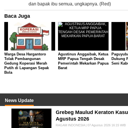
dan bapak ibu semua, ungkapnya. (Red)
Baca Juga
Warga Desa Hargantoro
Agustinus Anggaibak, Ketua
Paguyub
Tolak Pembangunan
MRP Papua Tengah Desak
Dukung P
Gedung Koperasi Merah
Pemerintah Mekarkan Papua
Seni Kab
Putih di Lapangan Sepak
Barat
Bola
News Update
Grebeg Maulud Keraton Kasun
Agustus 2026
RAGAM INDONESIA | 07 Agustus 2026 16:15 WIB